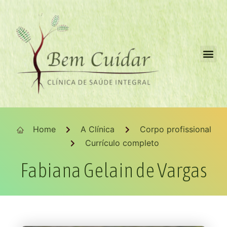
Nossos projetos
Home
A Clínica
Corpo profissional
Currículo completo
Fabiana Gelain de Vargas